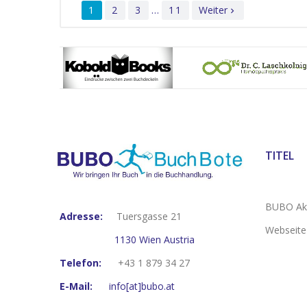
1
2
3
…
11
Weiter

TITEL
BUBO Akt
Adresse:
Tuersgasse 21
Webseite
1130 Wien Austria
Telefon:
+43 1 879 34 27
E-Mail:
info[at]bubo.at