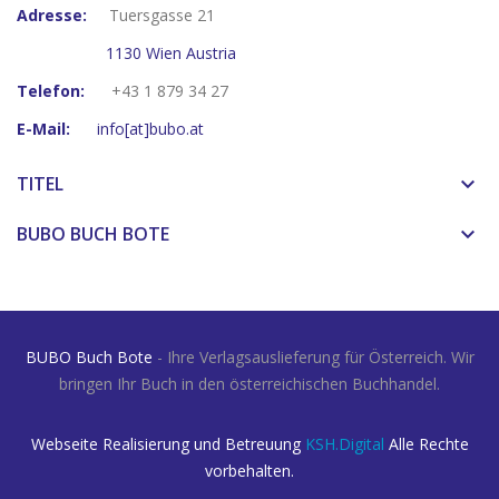
Adresse:
Tuersgasse 21
1130 Wien Austria
Telefon:
+43 1 879 34 27
E-Mail:
info[at]bubo.at
TITEL
keyboard_arrow_down
BUBO BUCH BOTE
keyboard_arrow_down
BUBO Buch Bote
- Ihre Verlagsauslieferung für Österreich. Wir
bringen Ihr Buch in den österreichischen Buchhandel.
Webseite Realisierung und Betreuung
KSH.Digital
Alle Rechte
vorbehalten.