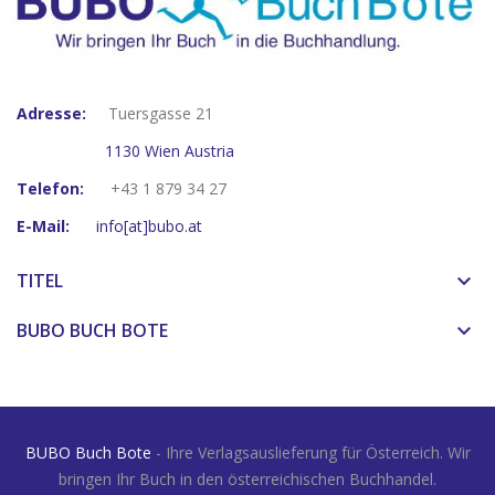
Adresse:
Tuersgasse 21
1130 Wien Austria
Telefon:
+43 1 879 34 27
E-Mail:
info[at]bubo.at
TITEL
keyboard_arrow_down
BUBO BUCH BOTE
keyboard_arrow_down
BUBO Buch Bote
- Ihre Verlagsauslieferung für Österreich. Wir
bringen Ihr Buch in den österreichischen Buchhandel.