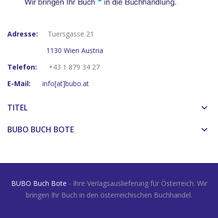
Adresse:
Tuersgasse 21
1130 Wien Austria
Telefon:
+43 1 879 34 27
E-Mail:
info[at]bubo.at
TITEL
keyboard_arrow_down
BUBO BUCH BOTE
keyboard_arrow_down
BUBO Buch Bote
- Ihre Verlagsauslieferung für Österreich. Wir
bringen Ihr Buch in den österreichischen Buchhandel.