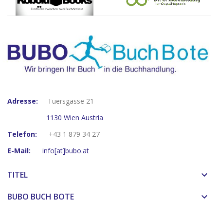
Adresse:
Tuersgasse 21
1130 Wien Austria
Telefon:
+43 1 879 34 27
E-Mail:
info[at]bubo.at
TITEL
keyboard_arrow_down
BUBO BUCH BOTE
keyboard_arrow_down