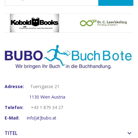
Adresse:
Tuersgasse 21
1130 Wien Austria
Telefon:
+43 1 879 34 27
E-Mail:
info[at]bubo.at
TITEL
keyboard_arrow_down