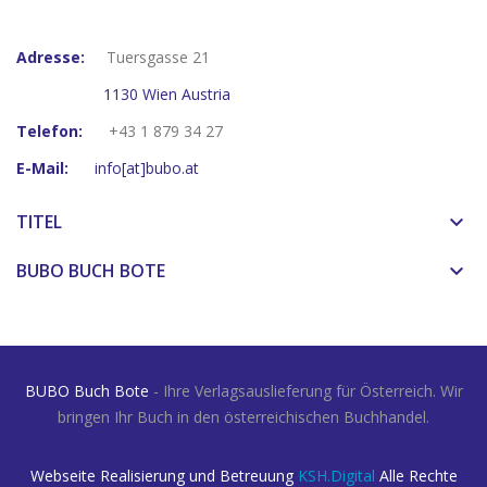
Adresse:
Tuersgasse 21
1130 Wien Austria
Telefon:
+43 1 879 34 27
E-Mail:
info[at]bubo.at
TITEL
keyboard_arrow_down
BUBO BUCH BOTE
keyboard_arrow_down
BUBO Buch Bote
- Ihre Verlagsauslieferung für Österreich. Wir
bringen Ihr Buch in den österreichischen Buchhandel.
Webseite Realisierung und Betreuung
KSH.Digital
Alle Rechte