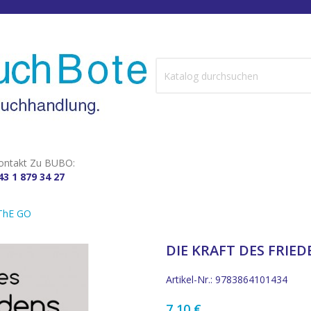
ontakt Zu BUBO:
43 1 879 34 27
 ThE GO
DIE KRAFT DES FRIE
Artikel-Nr.: 9783864101434
7,10 €