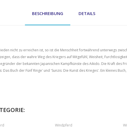
BESCHREIBUNG
DETAILS
eden nicht zu erreichen ist, so ist die Menschheit fortwährend unterwegs zwisch
igen, dass der wahre Weg des Kriegers auf Mitgefühl, Weisheit, Furchtlosigkei
egründer der bekannten Japanischen Kampfkünste des Aikido. Die Kraft des Fri
Das Buch der Fünf Ringe' und 'Sunzis: Die Kunst des Krieges'. Ein kleines Buch,
ATEGORIE:
erd
Windpferd
Wi