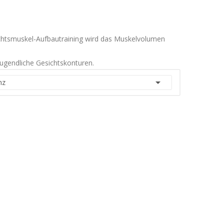
chtsmuskel-Aufbautraining wird das Muskelvolumen
jugendliche Gesichtskonturen.

nz