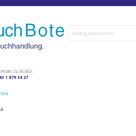
ontakt Zu BUBO:
43 1 879 34 27
ista
ta