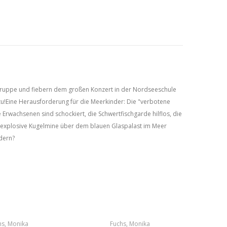
 Gruppe und fiebern dem großen Konzert in der Nordseeschule
zu!Eine Herausforderung für die Meerkinder: Die "verbotene
e Erwachsenen sind schockiert, die Schwertfischgarde hilflos, die
explosive Kugelmine über dem blauen Glaspalast im Meer
ndern?
hs, Monika
Fuchs, Monika