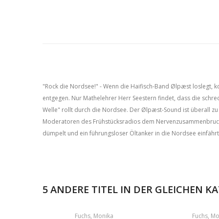
"Rock die Nordsee!" - Wenn die Haifisch-Band Ølpæst loslegt, 
entgegen. Nur Mathelehrer Herr Seestern findet, dass die schre
Welle" rollt durch die Nordsee. Der Ølpæst-Sound ist überall zu 
Moderatoren des Frühstücksradios dem Nervenzusammenbruch na
dümpelt und ein führungsloser Öltanker in die Nordsee einfährt,
5 ANDERE TITEL IN DER GLEICHEN K
Fuchs, Monika
Fuchs, Mo