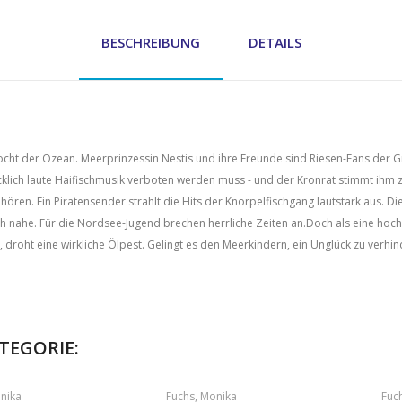
BESCHREIBUNG
DETAILS
kocht der Ozean. Meerprinzessin Nestis und ihre Freunde sind Riesen-Fans der
cklich laute Haifischmusik verboten werden muss - und der Kronrat stimmt ihm 
hören. Ein Piratensender strahlt die Hits der Knorpelfischgang lautstark aus. Di
he. Für die Nordsee-Jugend brechen herrliche Zeiten an.Doch als eine hoch
 droht eine wirkliche Ölpest. Gelingt es den Meerkindern, ein Unglück zu verhi
ATEGORIE:
nika
Fuchs, Monika
Fuc