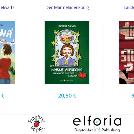
elwärts
Der Marmeladenkönig
Lautl
 €
20,50 €
9