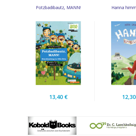
Potzbadibautz, MANN!
Hanna himm
13,40 €
12,30