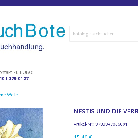
ontakt Zu BUBO:
43 1 879 34 27
ene Welle
NESTIS UND DIE VER
Artikel-Nr.: 9783947066001
15,40 €