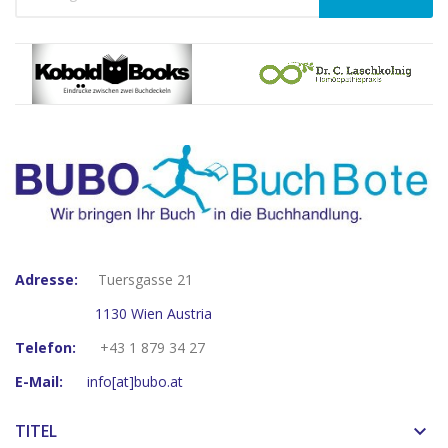
Adresse:
Tuersgasse 21
1130 Wien Austria
Telefon:
+43 1 879 34 27
E-Mail:
info[at]bubo.at
TITEL
keyboard_arrow_down