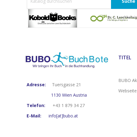
Suche
TITEL
BUBO Akt
Adresse:
Tuersgasse 21
Webseite
1130 Wien Austria
Telefon:
+43 1 879 34 27
E-Mail:
info[at]bubo.at