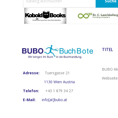
Suche
TITEL
BUBO Akt
Adresse:
Tuersgasse 21
Webseite
1130 Wien Austria
Telefon:
+43 1 879 34 27
E-Mail:
info[at]bubo.at