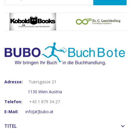
Adresse:
Tuersgasse 21
1130 Wien Austria
Telefon:
+43 1 879 34 27
E-Mail:
info[at]bubo.at
TITEL
keyboard_arrow_down