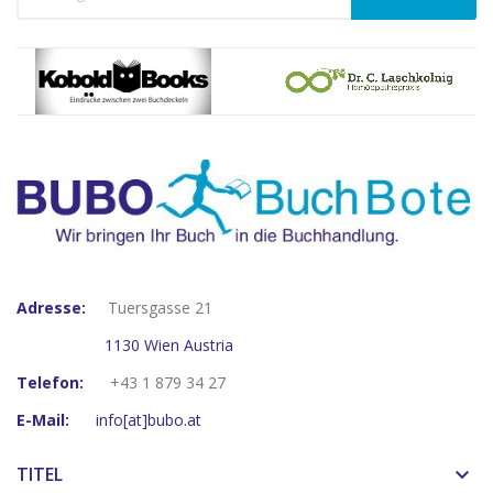
Adresse:
Tuersgasse 21
1130 Wien Austria
Telefon:
+43 1 879 34 27
E-Mail:
info[at]bubo.at
TITEL
keyboard_arrow_down