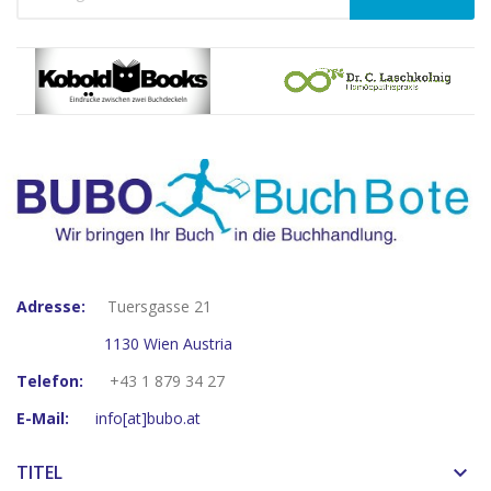
Adresse:
Tuersgasse 21
1130 Wien Austria
Telefon:
+43 1 879 34 27
E-Mail:
info[at]bubo.at
TITEL
keyboard_arrow_down