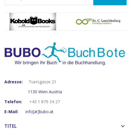
Adresse:
Tuersgasse 21
1130 Wien Austria
Telefon:
+43 1 879 34 27
E-Mail:
info[at]bubo.at
TITEL
keyboard_arrow_down