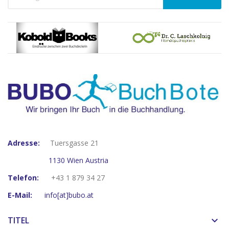
Adresse:
Tuersgasse 21
1130 Wien Austria
Telefon:
+43 1 879 34 27
E-Mail:
info[at]bubo.at
TITEL
keyboard_arrow_down