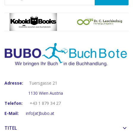
Adresse:
Tuersgasse 21
1130 Wien Austria
Telefon:
+43 1 879 34 27
E-Mail:
info[at]bubo.at
TITEL
keyboard_arrow_down