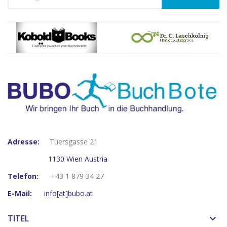
Adresse:
Tuersgasse 21
1130 Wien Austria
Telefon:
+43 1 879 34 27
E-Mail:
info[at]bubo.at
TITEL
keyboard_arrow_down