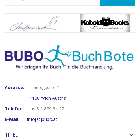
Adresse:
Tuersgasse 21
1130 Wien Austria
Telefon:
+43 1 879 34 27
E-Mail:
info[at]bubo.at
TITEL
keyboard_arrow_down