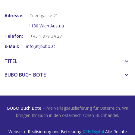
Adresse:
Tuersgasse 21
1130 Wien Austria
Telefon:
+43 1 879 34 27
E-Mail:
info[at]bubo.at
TITEL
keyboard_arrow_down
BUBO BUCH BOTE
keyboard_arrow_down
BUBO Buch Bote
- Ihre Verlagsauslieferung für Österreich. Wir
bringen Ihr Buch in den österreichischen Buchhandel.
Webseite Realisierung und Betreuung
KSH.Digital
Alle Rechte