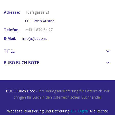
Adresse:
Tuersgasse 21
1130 Wien Austria
Telefon:
+43 1 879 34 27
E-Mail:
info[at]bubo.at
TITEL
keyboard_arrow_down
BUBO BUCH BOTE
keyboard_arrow_down
BUBO Buch Bote
- Ihre Verlagsauslieferung für Österreich. Wir
bringen Ihr Buch in den österreichischen Buchhandel.
Webseite Realisierung und Betreuung
KSH.Digital
Alle Rechte