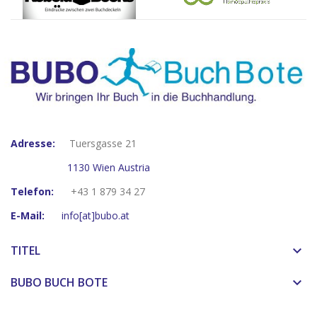
Adresse:
Tuersgasse 21
1130 Wien Austria
Telefon:
+43 1 879 34 27
E-Mail:
info[at]bubo.at
TITEL
keyboard_arrow_down
BUBO BUCH BOTE
keyboard_arrow_down