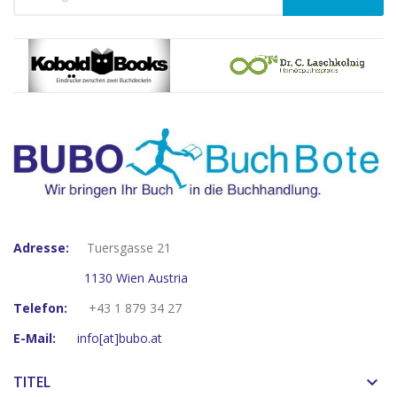
Adresse:
Tuersgasse 21
1130 Wien Austria
Telefon:
+43 1 879 34 27
E-Mail:
info[at]bubo.at
TITEL
keyboard_arrow_down