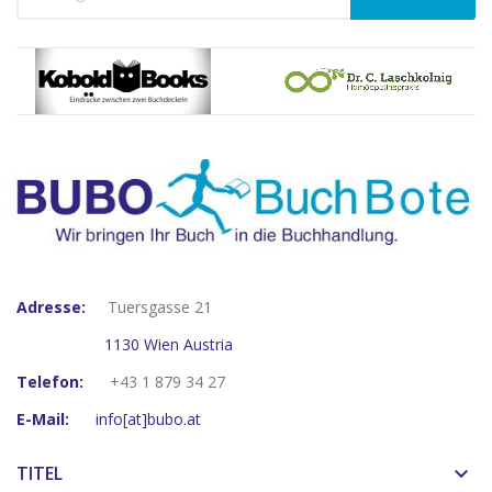
Adresse:
Tuersgasse 21
1130 Wien Austria
Telefon:
+43 1 879 34 27
E-Mail:
info[at]bubo.at
TITEL
keyboard_arrow_down