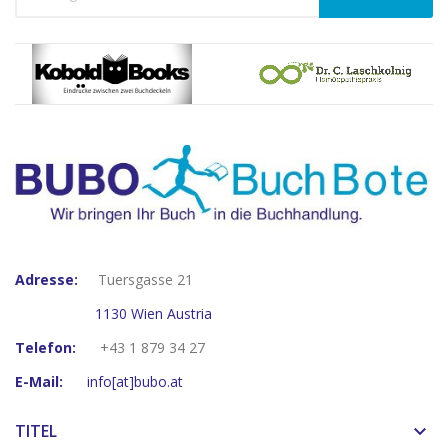
Adresse:
Tuersgasse 21
1130 Wien Austria
Telefon:
+43 1 879 34 27
E-Mail:
info[at]bubo.at
TITEL
keyboard_arrow_down